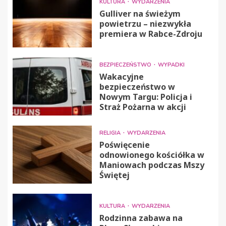
KULTURA
WYDARZENIA
Gulliver na świeżym
powietrzu – niezwykła
premiera w Rabce-Zdroju
BEZPIECZEŃSTWO
WYPADKI
Wakacyjne
bezpieczeństwo w
Nowym Targu: Policja i
Straż Pożarna w akcji
RELIGIA
WYDARZENIA
Poświęcenie
odnowionego kościółka w
Maniowach podczas Mszy
Świętej
KULTURA
WYDARZENIA
Rodzinna zabawa na