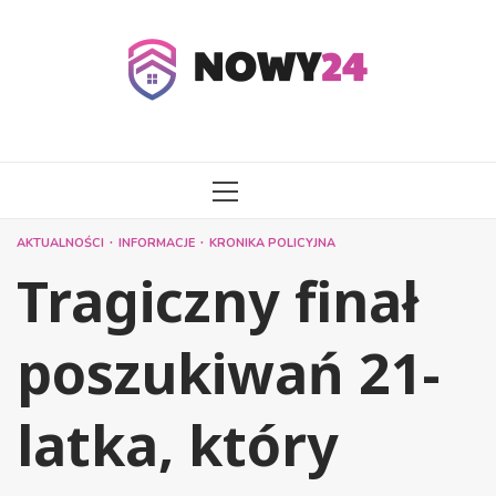
Przejdź
do
treści
MENU
GŁÓWNE
AKTUALNOŚCI
INFORMACJE
KRONIKA POLICYJNA
Tragiczny finał
poszukiwań 21-
latka, który