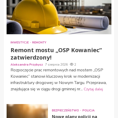
INWESTYCJE
REMONTY
Remont mostu „OSP Kowaniec”
zatwierdzony!
Aleksandra Przybysz
7 sierpnia 2026
2
Rozpoczęcie prac remontowych nad mostem „OSP
Kowaniec” stanowi kluczowy krok w modernizacji
infrastruktury drogowej w Nowym Targu. Przeprawa,
znajdująca się w ciągu drogi gminnej nr...
Czytaj dalej
BEZPIECZEŃSTWO
POLICJA
Nowe plany policji na