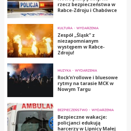
rzecz bezpieczeństwa w
Rabce-Zdroju i Chabówce
KULTURA
WYDARZENIA
Zespół „Śląsk” z
niezapomnianym
występem w Rabce-
Zdroju!
MUZYKA
WYDARZENIA
Rock’n’rollowe i bluesowe
rytmy na tarasie MCK w
Nowym Targu
BEZPIECZEŃSTWO
WYDARZENIA
Bezpieczne wakacje:
policjanci edukują
harcerzy w Lipnicy Małej