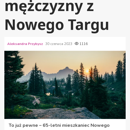
mężczyzny z
Nowego Targu
Aleksandra Przybysz
30 czerwca 2023
1116
To już pewne – 65-letni mieszkaniec Nowego