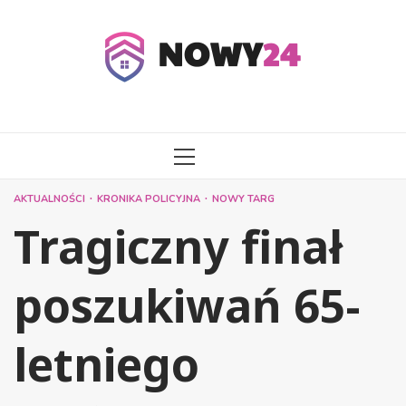
Przejdź
do
treści
MENU
GŁÓWNE
AKTUALNOŚCI
KRONIKA POLICYJNA
NOWY TARG
Tragiczny finał
poszukiwań 65-
letniego