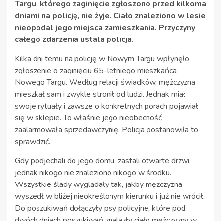
Targu, którego zaginięcie zgłoszono przed kilkoma
dniami na policję, nie żyje. Ciało znaleziono w lesie
nieopodal jego miejsca zamieszkania. Przyczyny
całego zdarzenia ustala policja.
Kilka dni temu na policję w Nowym Targu wpłynęło
zgłoszenie o zaginięciu 65-letniego mieszkańca
Nowego Targu. Według relacji świadków, mężczyzna
mieszkał sam i zwykle stronił od ludzi. Jednak miał
swoje rytuały i zawsze o konkretnych porach pojawiał
się w sklepie. To właśnie jego nieobecność
zaalarmowała sprzedawczynię. Policja postanowiła to
sprawdzić.
Gdy podjechali do jego domu, zastali otwarte drzwi,
jednak nikogo nie znaleziono nikogo w środku.
Wszystkie ślady wyglądały tak, jakby mężczyzna
wyszedł w bliżej nieokreślonym kierunku i już nie wrócił.
Do poszukiwań dołączyły psy policyjne, które pod
dwóch dniach poszukiwań znalazły ciało mężczyzny w