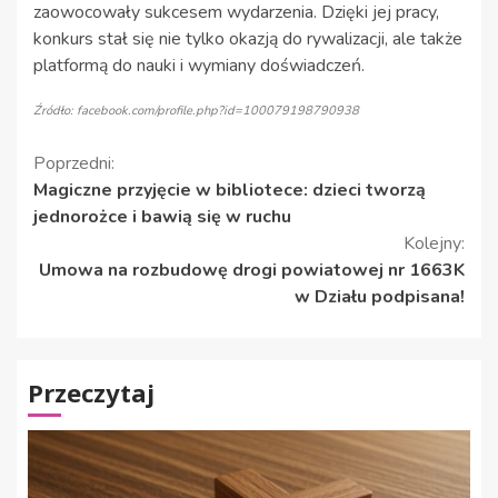
zaowocowały sukcesem wydarzenia. Dzięki jej pracy,
konkurs stał się nie tylko okazją do rywalizacji, ale także
platformą do nauki i wymiany doświadczeń.
Źródło: facebook.com/profile.php?id=100079198790938
Kontynuuj
Poprzedni:
Magiczne przyjęcie w bibliotece: dzieci tworzą
czytanie
jednorożce i bawią się w ruchu
Kolejny:
Umowa na rozbudowę drogi powiatowej nr 1663K
w Działu podpisana!
Przeczytaj