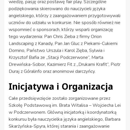
wiedzę, pasję oraz postawę fair play. Szczególne
podziękowania skierowano do nauczycieli języka
angielskiego, którzy z zaangażowaniem przygotowywali
uczniów do udziału w konkursie. Nie sposób również nie
wspomnieć o sponsorach, którzy wsparli organizację
tego wydarzenia: Pan Chris Zieba z firmy Orion
Landscaping z Kanady, Pan Jan Gluc z Piekarni-Cukierni
Domino, Państwo Urszula i Karol Zięba, Sylwia i
Krzysztof Bafia ze „Stacji Podczerwone”, Marta
Drewińska-Scibor, Kazimierz Fit z „Drukarni Krafit”, Piotr
Duraj z Góralinfo oraz anonimowi darczyńcy.
Inicjatywa i Organizacja
Całe przedsięwzięcie zostało zorganizowane przez
Szkołę Podstawową im. Brata Witalisa – Wojciecha Lei
w Podczerwonem. Główną inicjatorką i koordynatorką
konkursu była nauczycielka języka angielskiego, Barbara
Skarżyńska-Spyra, której starania i zaangażowanie