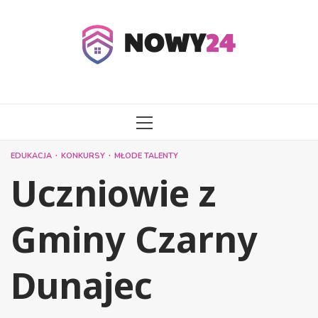
Przejdź
do
treści
MENU
GŁÓWNE
EDUKACJA
KONKURSY
MŁODE TALENTY
Uczniowie z
Gminy Czarny
Dunajec