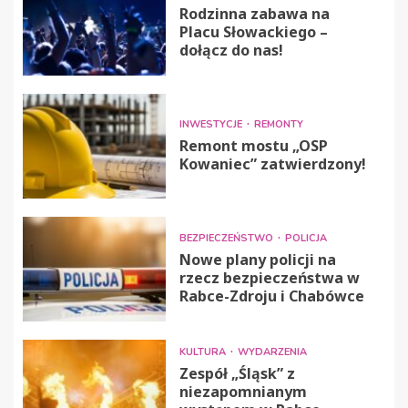
Rodzinna zabawa na
Placu Słowackiego –
dołącz do nas!
INWESTYCJE
REMONTY
Remont mostu „OSP
Kowaniec” zatwierdzony!
BEZPIECZEŃSTWO
POLICJA
Nowe plany policji na
rzecz bezpieczeństwa w
Rabce-Zdroju i Chabówce
KULTURA
WYDARZENIA
Zespół „Śląsk” z
niezapomnianym