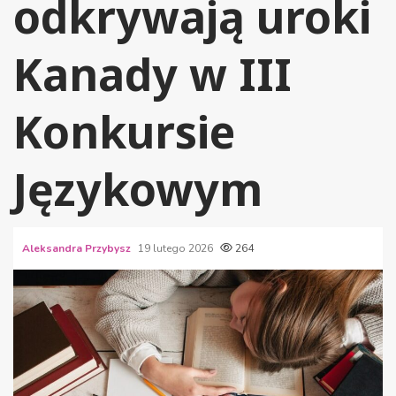
odkrywają uroki
Kanady w III
Konkursie
Językowym
Aleksandra Przybysz
19 lutego 2026
264