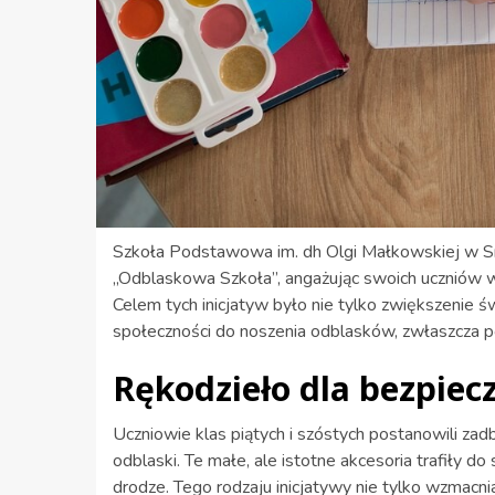
Szkoła Podstawowa im. dh Olgi Małkowskiej w S
„Odblaskowa Szkoła”, angażując swoich uczniów w 
Celem tych inicjatyw było nie tylko zwiększenie ś
społeczności do noszenia odblasków, zwłaszcza p
Rękodzieło dla bezpie
Uczniowie klas piątych i szóstych postanowili za
odblaski. Te małe, ale istotne akcesoria trafiły d
drodze. Tego rodzaju inicjatywy nie tylko wzmacn