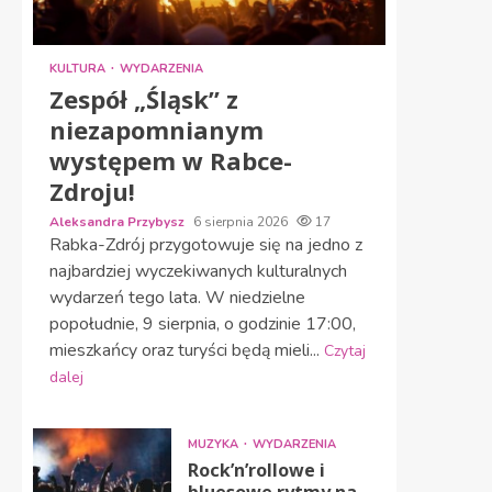
KULTURA
WYDARZENIA
Zespół „Śląsk” z
niezapomnianym
występem w Rabce-
Zdroju!
Aleksandra Przybysz
6 sierpnia 2026
17
Rabka-Zdrój przygotowuje się na jedno z
najbardziej wyczekiwanych kulturalnych
wydarzeń tego lata. W niedzielne
popołudnie, 9 sierpnia, o godzinie 17:00,
mieszkańcy oraz turyści będą mieli...
Czytaj
dalej
MUZYKA
WYDARZENIA
Rock’n’rollowe i
bluesowe rytmy na