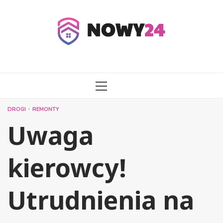
Przejdź
do
treści
MENU
GŁÓWNE
DROGI
REMONTY
Uwaga
kierowcy!
Utrudnienia na