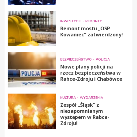
INWESTYCJE
REMONTY
Remont mostu „OSP
Kowaniec” zatwierdzony!
BEZPIECZEŃSTWO
POLICJA
Nowe plany policji na
rzecz bezpieczeństwa w
Rabce-Zdroju i Chabówce
KULTURA
WYDARZENIA
Zespół „Śląsk” z
niezapomnianym
występem w Rabce-
Zdroju!