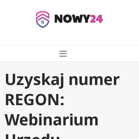
Przejdź
do
treści
MENU
GŁÓWNE
Uzyskaj numer
REGON:
Webinarium