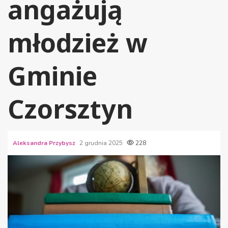
angażują
młodzież w
Gminie
Czorsztyn
Aleksandra Przybysz
2 grudnia 2025
228