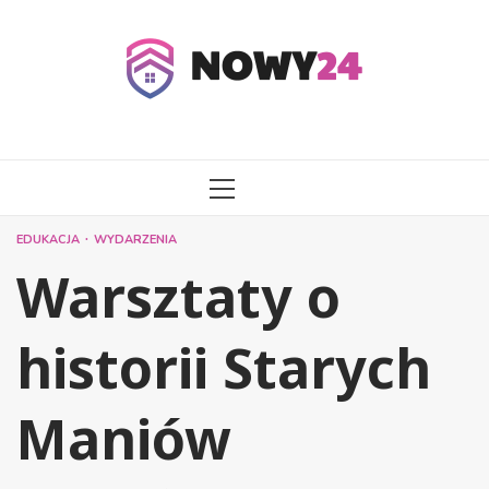
Przejdź
do
treści
MENU
GŁÓWNE
EDUKACJA
WYDARZENIA
Warsztaty o
historii Starych
Maniów