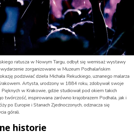
skiego ratusza w Nowym Targu, odbył się wernisaż wystawy
łe wydarzenie zorganizowane w Muzeum Podhalańskim
i okazję podziwiać dzieła Michała Rekuckiego, uznanego malarza
z Krakowem. Artysta, urodzony w 1884 roku, zdobywał swoje
 Pięknych w Krakowie, gdzie studiował pod okiem takich
go twórczość, inspirowana zarówno krajobrazem Podhala, jak i
ży po Europie i Stanach Zjednoczonych, odznacza się
ia górali.
ne historie