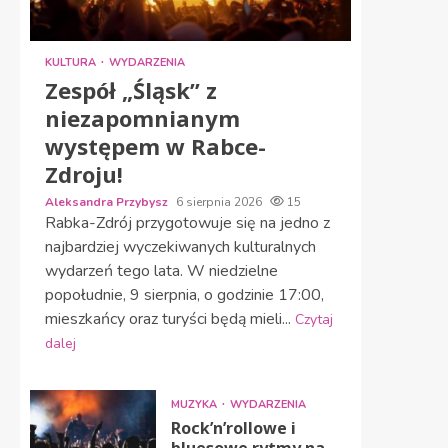
KULTURA
WYDARZENIA
Zespół „Śląsk” z
niezapomnianym
występem w Rabce-
Zdroju!
Aleksandra Przybysz
6 sierpnia 2026
15
Rabka-Zdrój przygotowuje się na jedno z
najbardziej wyczekiwanych kulturalnych
wydarzeń tego lata. W niedzielne
popołudnie, 9 sierpnia, o godzinie 17:00,
mieszkańcy oraz turyści będą mieli...
Czytaj
dalej
MUZYKA
WYDARZENIA
Rock’n’rollowe i
bluesowe rytmy na