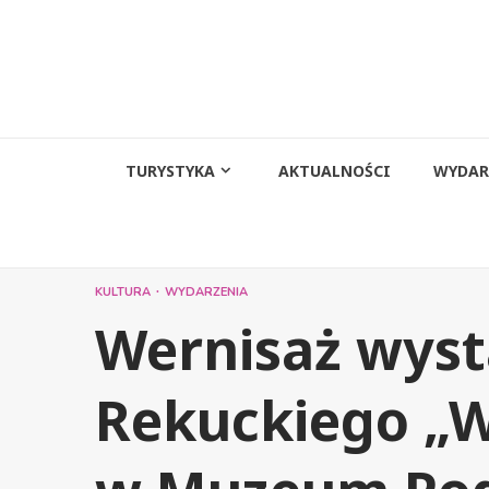
Przejdź
do
treści
TURYSTYKA
AKTUALNOŚCI
WYDAR
KULTURA
WYDARZENIA
Wernisaż wys
Rekuckiego „W