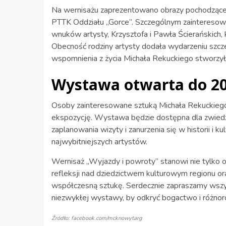
Na wernisażu zaprezentowano obrazy pochodzące 
PTTK Oddziału „Gorce”. Szczególnym zainteresow
wnuków artysty, Krzysztofa i Pawła Ścierańskich,
Obecność rodziny artysty dodała wydarzeniu szcze
wspomnienia z życia Michała Rekuckiego stworzyły
Wystawa otwarta do 20
Osoby zainteresowane sztuką Michała Rekuckiego 
ekspozycję. Wystawa będzie dostępna dla zwiedz
zaplanowania wizyty i zanurzenia się w historii i k
najwybitniejszych artystów.
Wernisaż „Wyjazdy i powroty” stanowi nie tylko o
refleksji nad dziedzictwem kulturowym regionu o
współczesną sztukę. Serdecznie zapraszamy wszyst
niezwykłej wystawy, by odkryć bogactwo i różnor
Źródło: facebook.com/mcknowytarg