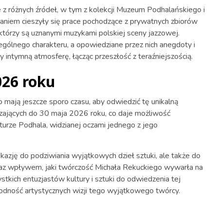
z różnych źródeł, w tym z kolekcji Muzeum Podhalańskiego i
aniem cieszyły się prace pochodzące z prywatnych zbiorów
 którzy są uznanymi muzykami polskiej sceny jazzowej.
gólnego charakteru, a opowiedziane przez nich anegdoty i
 intymną atmosferę, łącząc przeszłość z teraźniejszością.
26 roku
mają jeszcze sporo czasu, aby odwiedzić tę unikalną
ających do 30 maja 2026 roku, co daje możliwość
ulturze Podhala, widzianej oczami jednego z jego
kazję do podziwiania wyjątkowych dzieł sztuki, ale także do
raz wpływem, jaki twórczość Michała Rekuckiego wywarła na
kich entuzjastów kultury i sztuki do odwiedzenia tej
odność artystycznych wizji tego wyjątkowego twórcy.