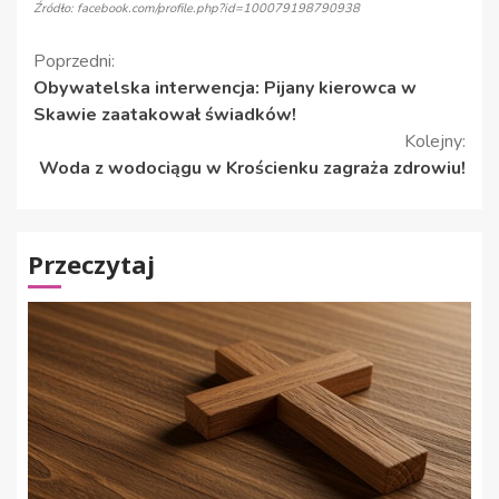
Źródło: facebook.com/profile.php?id=100079198790938
Kontynuuj
Poprzedni:
Obywatelska interwencja: Pijany kierowca w
czytanie
Skawie zaatakował świadków!
Kolejny:
Woda z wodociągu w Krościenku zagraża zdrowiu!
Przeczytaj