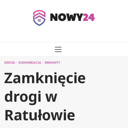
Przejdź
do
treści
MENU
GŁÓWNE
DROGI
KOMUNIKACJA
REMONTY
Zamknięcie
drogi w
Ratułowie