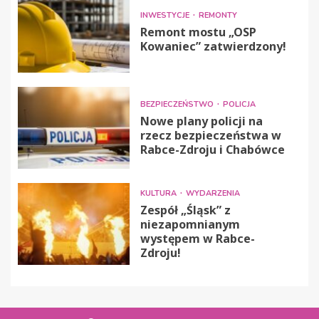
INWESTYCJE
REMONTY
Remont mostu „OSP
Kowaniec” zatwierdzony!
BEZPIECZEŃSTWO
POLICJA
Nowe plany policji na
rzecz bezpieczeństwa w
Rabce-Zdroju i Chabówce
KULTURA
WYDARZENIA
Zespół „Śląsk” z
niezapomnianym
występem w Rabce-
Zdroju!