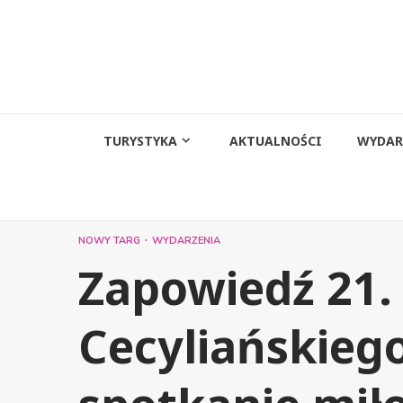
Przejdź
do
treści
TURYSTYKA
AKTUALNOŚCI
WYDAR
NOWY TARG
WYDARZENIA
Zapowiedź 21.
Cecyliańskieg