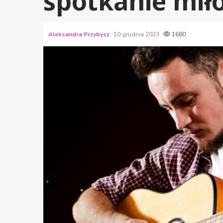
spotkanie mił
Aleksandra Przybysz
10 grudnia 2023
1680