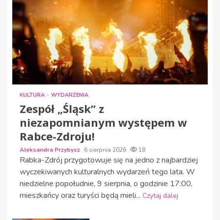
KULTURA
WYDARZENIA
Zespół „Śląsk” z
niezapomnianym występem w
Rabce-Zdroju!
Aleksandra Przybysz
6 sierpnia 2026
18
Rabka-Zdrój przygotowuje się na jedno z najbardziej
wyczekiwanych kulturalnych wydarzeń tego lata. W
niedzielne popołudnie, 9 sierpnia, o godzinie 17:00,
mieszkańcy oraz turyści będą mieli...
Czytaj dalej