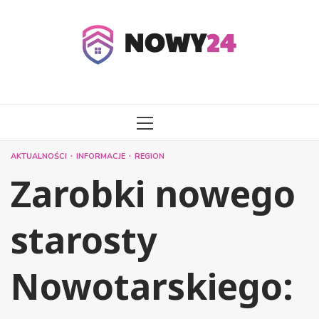
Przejdź
do
treści
MENU
GŁÓWNE
AKTUALNOŚCI
INFORMACJE
REGION
Zarobki nowego
starosty
Nowotarskiego: