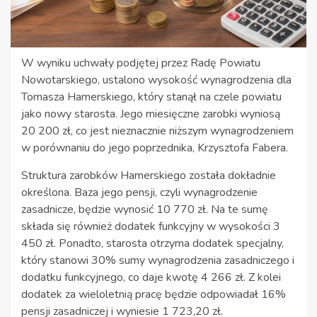
W wyniku uchwały podjętej przez Radę Powiatu
Nowotarskiego, ustalono wysokość wynagrodzenia dla
Tomasza Hamerskiego, który stanął na czele powiatu
jako nowy starosta. Jego miesięczne zarobki wyniosą
20 200 zł, co jest nieznacznie niższym wynagrodzeniem
w porównaniu do jego poprzednika, Krzysztofa Fabera.
Struktura zarobków Hamerskiego została dokładnie
określona. Baza jego pensji, czyli wynagrodzenie
zasadnicze, będzie wynosić 10 770 zł. Na te sumę
składa się również dodatek funkcyjny w wysokości 3
450 zł. Ponadto, starosta otrzyma dodatek specjalny,
który stanowi 30% sumy wynagrodzenia zasadniczego i
dodatku funkcyjnego, co daje kwotę 4 266 zł. Z kolei
dodatek za wieloletnią pracę będzie odpowiadał 16%
pensji zasadniczej i wyniesie 1 723,20 zł.