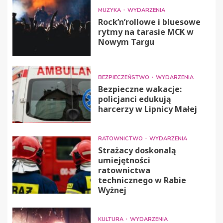
MUZYKA
WYDARZENIA
Rock’n’rollowe i bluesowe
rytmy na tarasie MCK w
Nowym Targu
BEZPIECZEŃSTWO
WYDARZENIA
Bezpieczne wakacje:
policjanci edukują
harcerzy w Lipnicy Małej
RATOWNICTWO
WYDARZENIA
Strażacy doskonalą
umiejętności
ratownictwa
technicznego w Rabie
Wyżnej
KULTURA
WYDARZENIA