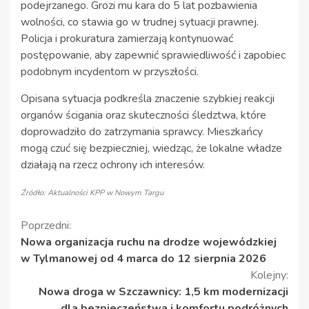
podejrzanego. Grozi mu kara do 5 lat pozbawienia
wolności, co stawia go w trudnej sytuacji prawnej.
Policja i prokuratura zamierzają kontynuować
postępowanie, aby zapewnić sprawiedliwość i zapobiec
podobnym incydentom w przyszłości.
Opisana sytuacja podkreśla znaczenie szybkiej reakcji
organów ścigania oraz skuteczności śledztwa, które
doprowadziło do zatrzymania sprawcy. Mieszkańcy
mogą czuć się bezpieczniej, wiedząc, że lokalne władze
działają na rzecz ochrony ich interesów.
Źródło: Aktualności KPP w Nowym Targu
Kontynuuj
Poprzedni:
Nowa organizacja ruchu na drodze wojewódzkiej
czytanie
w Tylmanowej od 4 marca do 12 sierpnia 2026
Kolejny:
Nowa droga w Szczawnicy: 1,5 km modernizacji
dla bezpieczeństwa i komfortu podróżnych