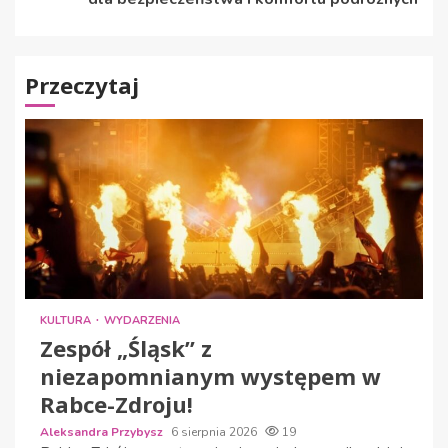
Przeczytaj
KULTURA
WYDARZENIA
Zespół „Śląsk” z
niezapomnianym występem w
Rabce-Zdroju!
Aleksandra Przybysz
6 sierpnia 2026
19