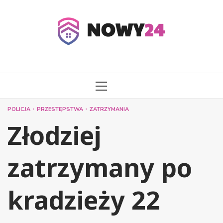
Przejdź
do
treści
MENU
GŁÓWNE
POLICJA
PRZESTĘPSTWA
ZATRZYMANIA
Złodziej
zatrzymany po
kradzieży 22