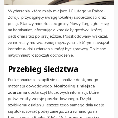
Wydarzenia, które miały miejsce 10 lutego w Rabce-
Zdroju, przyciągnęły uwagę lokalnej społeczności oraz
policji. Starszy mieszkaniec gminy Nowy Targ zgłosił się
na komisariat, informując o kradzieży gotówki, której
padł ofiarą tuż po przyjeździe. Poszkodowany wskazał,
że nieznany mu wcześniej mężczyzna, z którym nawiązał
kontakt w dniu zdarzenia, mógł być sprawcą. Policjanci
natychmiast rozpoczęli dochodzenie.
Przebieg śledztwa
Funkcjonariusze skupili się na analizie dostępnego
materiału dowodowego.
Monitoring z miejsca
zdarzenia
dostarczył kluczowych informacji, które
potwierdziły wersję poszkodowanego. Dzięki
szybkiemu działaniu, jeszcze tego samego dnia udało
się zlokalizować podejrzanego. Zatrzymano go na
terenie gminy Rabka-Zdrój. Mężczyzna, mający już