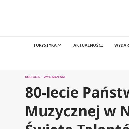
Przejdź
do
treści
TURYSTYKA
AKTUALNOŚCI
WYDAR
KULTURA
WYDARZENIA
80-lecie Pańs
Muzycznej w 