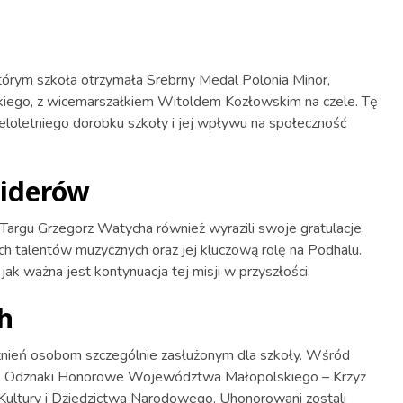
órym szkoła otrzymała Srebrny Medal Polonia Minor,
ego, z wicemarszałkiem Witoldem Kozłowskim na czele. Tę
eloletniego dorobku szkoły i jej wpływu na społeczność
liderów
argu Grzegorz Watycha również wyrazili swoje gratulacje,
ch talentów muzycznych oraz jej kluczową rolę na Podhalu.
ak ważna jest kontynuacja tej misji w przyszłości.
h
óżnień osobom szczególnie zasłużonym dla szkoły. Wśród
żbę, Odznaki Honorowe Województwa Małopolskiego – Krzyż
Kultury i Dziedzictwa Narodowego. Uhonorowani zostali