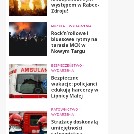
występem w Rabce-
Zdroju!
MUZYKA
WYDARZENIA
Rock’n’rollowe i
bluesowe rytmy na
tarasie MCK w
Nowym Targu
BEZPIECZEŃSTWO
WYDARZENIA
Bezpieczne
wakacje: policjanci
edukują harcerzy w
Lipnicy Małej
RATOWNICTWO
WYDARZENIA
Strażacy doskonalą
umiejętności
ratownictwa