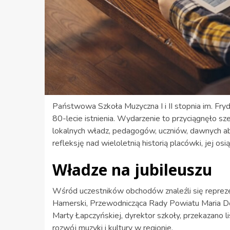
Państwowa Szkoła Muzyczna I i II stopnia im. F
80-lecie istnienia. Wydarzenie to przyciągnęło sz
lokalnych władz, pedagogów, uczniów, dawnych a
refleksję nad wieloletnią historią placówki, jej os
Władze na jubileuszu
Wśród uczestników obchodów znaleźli się reprez
Hamerski, Przewodnicząca Rady Powiatu Maria Do
Marty Łapczyńskiej, dyrektor szkoły, przekazano l
rozwój muzyki i kultury w regionie.