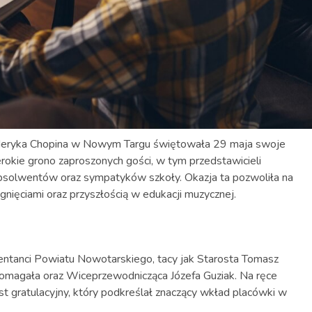
ryderyka Chopina w Nowym Targu świętowała 29 maja swoje
erokie grono zaproszonych gości, w tym przedstawicieli
bsolwentów oraz sympatyków szkoły. Okazja ta pozwoliła na
iągnięciami oraz przyszłością w edukacji muzycznej.
entanci Powiatu Nowotarskiego, tacy jak Starosta Tomasz
magała oraz Wiceprzewodnicząca Józefa Guziak. Na ręce
ist gratulacyjny, który podkreślał znaczący wkład placówki w