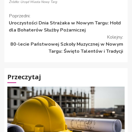
Źródło: Urząd Miasta Nowy Targ
Kontynuuj
Poprzedni:
Uroczystości Dnia Strażaka w Nowym Targu: Hołd
czytanie
dla Bohaterów Służby Pożarniczej
Kolejny:
80-lecie Państwowej Szkoły Muzycznej w Nowym
Targu: Święto Talentów i Tradycji
Przeczytaj