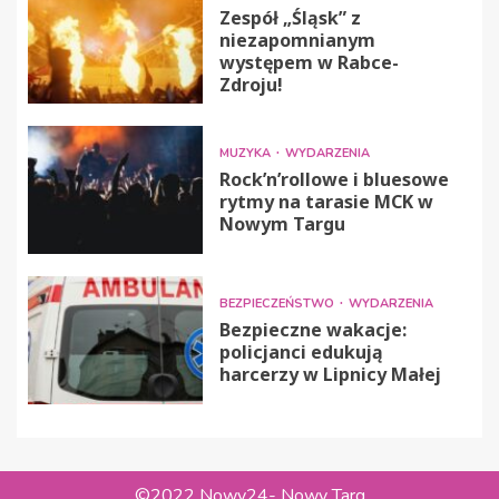
Zespół „Śląsk” z
niezapomnianym
występem w Rabce-
Zdroju!
MUZYKA
WYDARZENIA
Rock’n’rollowe i bluesowe
rytmy na tarasie MCK w
Nowym Targu
BEZPIECZEŃSTWO
WYDARZENIA
Bezpieczne wakacje:
policjanci edukują
harcerzy w Lipnicy Małej
©2022 Nowy24- Nowy Targ