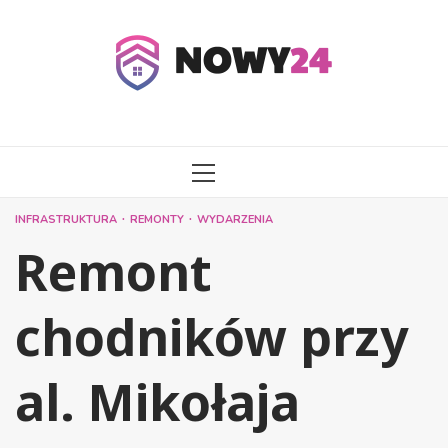
Przejdź
do
treści
MENU
GŁÓWNE
INFRASTRUKTURA
REMONTY
WYDARZENIA
Remont
chodników przy
al. Mikołaja