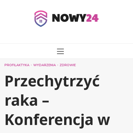
Przejdź
do
treści
MENU
GŁÓWNE
PROFILAKTYKA
WYDARZENIA
ZDROWIE
Przechytrzyć
raka –
Konferencja w