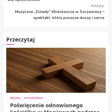
Kolejny:
Muzyczne „Dziady” Mickiewicza w Szczawnicy –
spektakl, który porusza duszę i serce
Przeczytaj
RELIGIA
WYDARZENIA
Poświęcenie odnowionego
kościółka w Maniowach podczas