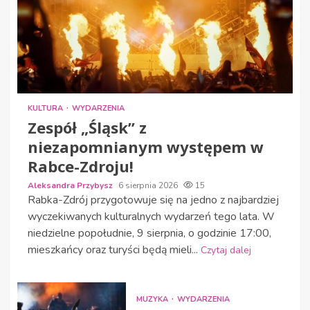
KULTURA
WYDARZENIA
Zespół „Śląsk” z
niezapomnianym występem w
Rabce-Zdroju!
Aleksandra Przybysz
6 sierpnia 2026
15
Rabka-Zdrój przygotowuje się na jedno z najbardziej
wyczekiwanych kulturalnych wydarzeń tego lata. W
niedzielne popołudnie, 9 sierpnia, o godzinie 17:00,
mieszkańcy oraz turyści będą mieli...
Czytaj dalej
MUZYKA
WYDARZENIA