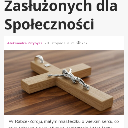
Zasłużonych dla
Społeczności
Aleksandra Przybysz
20 listopada 2025
252
W Rabce-Zdroju, małym miasteczku o wielkim sercu, co