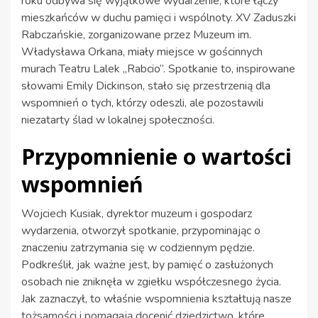
roku odbywa się wyjątkowe wydarzenie, które łączy
mieszkańców w duchu pamięci i wspólnoty. XV Zaduszki
Rabczańskie, zorganizowane przez Muzeum im.
Władysława Orkana, miały miejsce w gościnnych
murach Teatru Lalek „Rabcio”. Spotkanie to, inspirowane
słowami Emily Dickinson, stało się przestrzenią dla
wspomnień o tych, którzy odeszli, ale pozostawili
niezatarty ślad w lokalnej społeczności.
Przypomnienie o wartości
wspomnień
Wojciech Kusiak, dyrektor muzeum i gospodarz
wydarzenia, otworzył spotkanie, przypominając o
znaczeniu zatrzymania się w codziennym pędzie.
Podkreślił, jak ważne jest, by pamięć o zasłużonych
osobach nie zniknęła w zgiełku współczesnego życia.
Jak zaznaczył, to właśnie wspomnienia kształtują nasze
tożsamości i pomagają docenić dziedzictwo, które