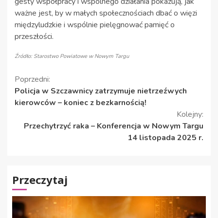
gesty współpracy i wspólnego działania pokazują, jak
ważne jest, by w małych społecznościach dbać o więzi
międzyludzkie i wspólnie pielęgnować pamięć o
przeszłości.
Źródło: Starostwo Powiatowe w Nowym Targu
Kontynuuj
Poprzedni:
Policja w Szczawnicy zatrzymuje nietrzeźwych
czytanie
kierowców – koniec z bezkarnością!
Kolejny:
Przechytrzyć raka – Konferencja w Nowym Targu
14 listopada 2025 r.
Przeczytaj