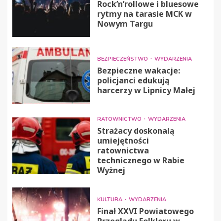
Rock’n’rollowe i bluesowe
rytmy na tarasie MCK w
Nowym Targu
BEZPIECZEŃSTWO
WYDARZENIA
Bezpieczne wakacje:
policjanci edukują
harcerzy w Lipnicy Małej
RATOWNICTWO
WYDARZENIA
Strażacy doskonalą
umiejętności
ratownictwa
technicznego w Rabie
Wyżnej
KULTURA
WYDARZENIA
Finał XXVI Powiatowego
Przeglądu Folkloru w