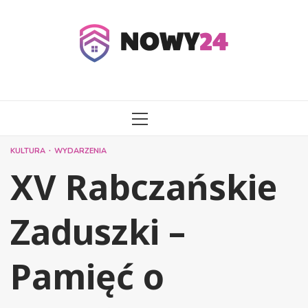
Przejdź
do
treści
MENU
GŁÓWNE
KULTURA
WYDARZENIA
XV Rabczańskie
Zaduszki –
Pamięć o