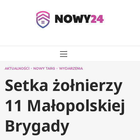
Przejdź
do
treści
MENU
GŁÓWNE
AKTUALNOŚCI
NOWY TARG
WYDARZENIA
Setka żołnierzy
11 Małopolskiej
Brygady