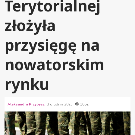
Terytorialnej
złożyła
przysięgę na
nowatorskim
rynku
Aleksandra Przybysz
3 grudnia 2023
1662