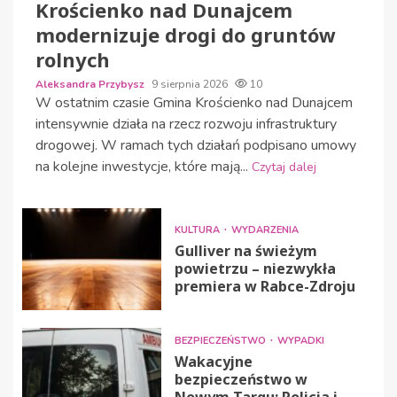
Krościenko nad Dunajcem
modernizuje drogi do gruntów
rolnych
Aleksandra Przybysz
9 sierpnia 2026
10
W ostatnim czasie Gmina Krościenko nad Dunajcem
intensywnie działa na rzecz rozwoju infrastruktury
drogowej. W ramach tych działań podpisano umowy
na kolejne inwestycje, które mają...
Czytaj dalej
KULTURA
WYDARZENIA
Gulliver na świeżym
powietrzu – niezwykła
premiera w Rabce-Zdroju
BEZPIECZEŃSTWO
WYPADKI
Wakacyjne
bezpieczeństwo w
Nowym Targu: Policja i