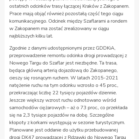
ostatnich odcinków trasy łączącej Kraków z Zakopanem.
Prace mają objąć również pozostałą część tego ciągu
komunikacyjnego. Odcinek między Szaflarami a rondem
w Zakopanem ma zostać zrealizowany w ciągu
najbliższych kilku lat.
Zgodnie z danymi udostępnionymi przez GDDKiA,
przeprowadzenie remontu odcinka drogi prowadzącej z
Nowego Targu do Szaflar jest niezbędne. Ta trasa,
będąca główną arterią dojazdową do Zakopanego,
cieszy się rosnącym ruchem. W latach 2015-2021
natężenie ruchu na tym odcinku wzrosło o 45 proc.,
przekraczając liczbę 22 tysięcy pojazdów dziennie.
Jeszcze większy wzrost ruchu odnotowano wśród
samochodów ciężarowych – aż o 73 proc., co przekłada
się na 2,3 tysiące pojazdów na dobę. Szczególne
kłopoty z korkami występują w sezonie turystycznym.
Planowane jest oddanie do użytku przebudowanej
drogi DK47 prowadzącej z Rdzawki do Nowego Targu