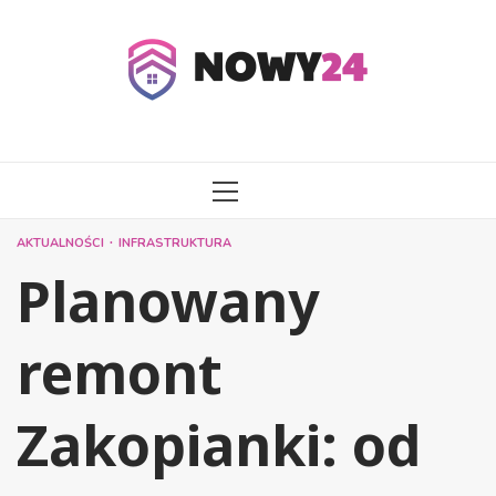
Przejdź
do
treści
MENU
GŁÓWNE
AKTUALNOŚCI
INFRASTRUKTURA
Planowany
remont
Zakopianki: od