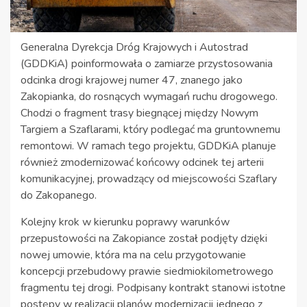
Generalna Dyrekcja Dróg Krajowych i Autostrad
(GDDKiA) poinformowała o zamiarze przystosowania
odcinka drogi krajowej numer 47, znanego jako
Zakopianka, do rosnących wymagań ruchu drogowego.
Chodzi o fragment trasy biegnącej między Nowym
Targiem a Szaflarami, który podlegać ma gruntownemu
remontowi. W ramach tego projektu, GDDKiA planuje
również zmodernizować końcowy odcinek tej arterii
komunikacyjnej, prowadzący od miejscowości Szaflary
do Zakopanego.
Kolejny krok w kierunku poprawy warunków
przepustowości na Zakopiance został podjęty dzięki
nowej umowie, która ma na celu przygotowanie
koncepcji przebudowy prawie siedmiokilometrowego
fragmentu tej drogi. Podpisany kontrakt stanowi istotne
postępy w realizacji planów modernizacji jednego z