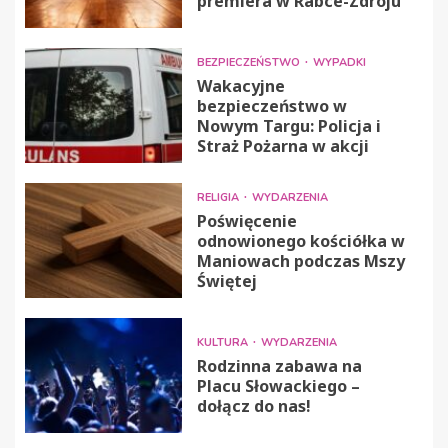
premiera w Rabce-Zdroju
BEZPIECZEŃSTWO
WYPADKI
Wakacyjne
bezpieczeństwo w
Nowym Targu: Policja i
Straż Pożarna w akcji
RELIGIA
WYDARZENIA
Poświęcenie
odnowionego kościółka w
Maniowach podczas Mszy
Świętej
KULTURA
WYDARZENIA
Rodzinna zabawa na
Placu Słowackiego –
dołącz do nas!