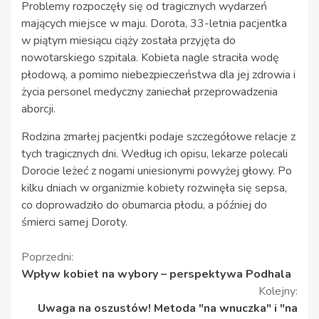
Problemy rozpoczęły się od tragicznych wydarzeń
mających miejsce w maju. Dorota, 33-letnia pacjentka
w piątym miesiącu ciąży została przyjęta do
nowotarskiego szpitala. Kobieta nagle straciła wodę
płodową, a pomimo niebezpieczeństwa dla jej zdrowia i
życia personel medyczny zaniechał przeprowadzenia
aborcji.
Rodzina zmarłej pacjentki podaje szczegółowe relacje z
tych tragicznych dni. Według ich opisu, lekarze polecali
Dorocie leżeć z nogami uniesionymi powyżej głowy. Po
kilku dniach w organizmie kobiety rozwinęła się sepsa,
co doprowadziło do obumarcia płodu, a później do
śmierci samej Doroty.
Kontynuuj
Poprzedni:
Wpływ kobiet na wybory – perspektywa Podhala
czytanie
Kolejny:
Uwaga na oszustów! Metoda "na wnuczka" i "na