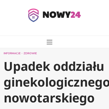
Przejdź
do
treści
MENU
GŁÓWNE
INFORMACJE
ZDROWIE
Upadek oddziału
ginekologiczneg
nowotarskiego