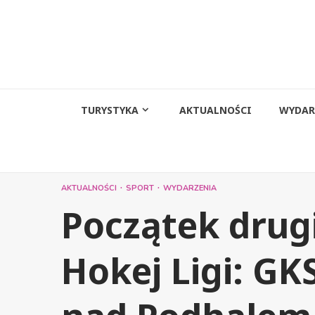
Przejdź
do
treści
TURYSTYKA
AKTUALNOŚCI
WYDAR
AKTUALNOŚCI
SPORT
WYDARZENIA
Początek drug
Hokej Ligi: GK