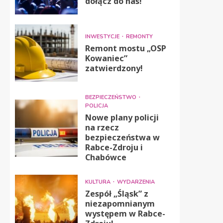
dołącz do nas!
INWESTYCJE
REMONTY
Remont mostu „OSP
Kowaniec”
zatwierdzony!
BEZPIECZEŃSTWO
POLICJA
Nowe plany policji
na rzecz
bezpieczeństwa w
Rabce-Zdroju i
Chabówce
KULTURA
WYDARZENIA
Zespół „Śląsk” z
niezapomnianym
występem w Rabce-