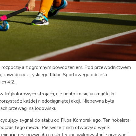
chy rozpoczęła z ogromnym powodzeniem. Pod przewodnictwem
, zawodnicy z Tyskiego Klubu Sportowego odnieśli
ch 4:2.
trójkolorowych strojach, nie udało im się uniknąć kilku
korzystać z każdej niedociągniętej akcji. Niepewna była
ach przewagi na lodowisku.
ydujący sygnał do ataku od Filipa Komorskiego. Ten hokeista
podczas tego meczu. Pierwsze z nich otworzyło wynik
. minucie gry, pozwoliło na skuteczne wykorzystanie przewagi