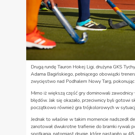
Drugą rundę Tauron Hokej Ligi, drużyna GKS Ty
Adama Bagińskiego, pełniącego obowiązki trenera
zwycięstwo nad Podhalem Nowy Targ, pokonując i
Mimo iż większą część gry dominowali zawodnicy w 
błędów. Jak się okazało, przeciwnicy byli gotowi s
początkowo również gra trójkolorowych w sytuacj
Jednak to właśnie w takim momencie nadszedł dec
zanotował dwukrotne trafienie do bramki rywali 
spotkania, natomiast drugie, które nastąpiło w 48