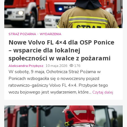
STRAŻ POŻARNA
WYDARZENIA
Nowe Volvo FL 4×4 dla OSP Ponice
– wsparcie dla lokalnej
społeczności w walce z pożarami
Aleksandra Przybysz
10 maja 2026
176
W sobotę, 9 maja, Ochotnicza Straż Pożarna w
Ponicach wzbogaciła się o nowoczesny pojazd
ratowniczo-gaśniczy Volvo FL 4×4. Przybycie tego
wozu bojowego jest wydarzeniem, które...
Czytaj dalej