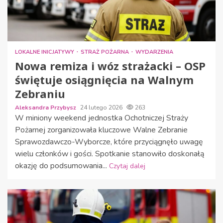
LOKALNE INICJATYWY
STRAŻ POŻARNA
WYDARZENIA
Nowa remiza i wóz strażacki – OSP
świętuje osiągnięcia na Walnym
Zebraniu
Aleksandra Przybysz
24 lutego 2026
263
W miniony weekend jednostka Ochotniczej Straży
Pożarnej zorganizowała kluczowe Walne Zebranie
Sprawozdawczo-Wyborcze, które przyciągnęło uwagę
wielu członków i gości. Spotkanie stanowiło doskonałą
okazję do podsumowania...
Czytaj dalej