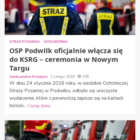
STRAŻ POŻARNA
WYDARZENIA
OSP Podwilk oficjalnie włącza się
do KSRG – ceremonia w Nowym
Targu
Aleksandra Przybysz
2 lutego 2026
295
W dniu 24 stycznia 2026 roku, w siedzibie Ochotniczej
Straży Pożarnej w Podwilku, odbyło się uroczyste
wydarzenie, które z pewnością zapisze się na kartach
historii...
Czytaj dalej