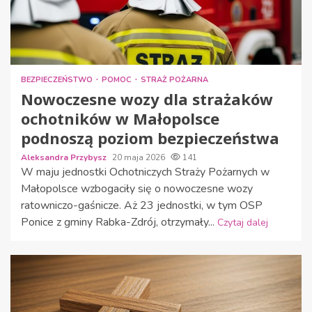
BEZPIECZEŃSTWO
POMOC
STRAŻ POŻARNA
Nowoczesne wozy dla strażaków
ochotników w Małopolsce
podnoszą poziom bezpieczeństwa
Aleksandra Przybysz
20 maja 2026
141
W maju jednostki Ochotniczych Straży Pożarnych w
Małopolsce wzbogaciły się o nowoczesne wozy
ratowniczo-gaśnicze. Aż 23 jednostki, w tym OSP
Ponice z gminy Rabka-Zdrój, otrzymały...
Czytaj dalej