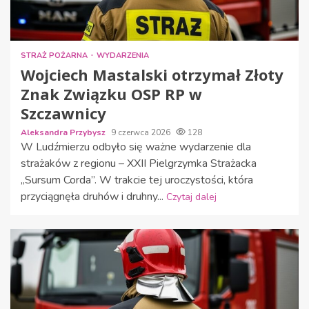
STRAŻ POŻARNA
WYDARZENIA
Wojciech Mastalski otrzymał Złoty
Znak Związku OSP RP w
Szczawnicy
Aleksandra Przybysz
9 czerwca 2026
128
W Ludźmierzu odbyło się ważne wydarzenie dla
strażaków z regionu – XXII Pielgrzymka Strażacka
„Sursum Corda”. W trakcie tej uroczystości, która
przyciągnęła druhów i druhny...
Czytaj dalej