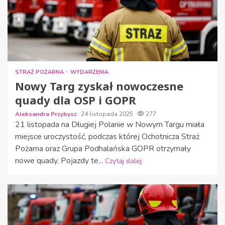
STRAŻ POŻARNA
WYDARZENIA
Nowy Targ zyskał nowoczesne
quady dla OSP i GOPR
Aleksandra Przybysz
24 listopada 2025
277
21 listopada na Długiej Polanie w Nowym Targu miała
miejsce uroczystość, podczas której Ochotnicza Straż
Pożarna oraz Grupa Podhalańska GOPR otrzymały
nowe quady. Pojazdy te...
Czytaj dalej