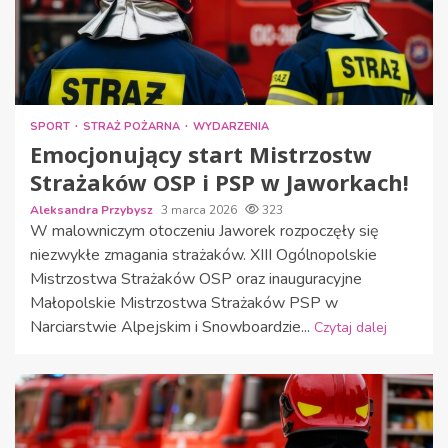
SPORT
STRAŻ POŻARNA
WYDARZENIA
Emocjonujący start Mistrzostw
Strażaków OSP i PSP w Jaworkach!
Aleksandra Przybysz
3 marca 2026
323
W malowniczym otoczeniu Jaworek rozpoczęły się
niezwykłe zmagania strażaków. XIII Ogólnopolskie
Mistrzostwa Strażaków OSP oraz inauguracyjne
Małopolskie Mistrzostwa Strażaków PSP w
Narciarstwie Alpejskim i Snowboardzie...
Czytaj dalej