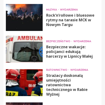
MUZYKA
WYDARZENIA
Rock’n’rollowe i bluesowe
rytmy na tarasie MCK w
Nowym Targu
BEZPIECZEŃSTWO
WYDARZENIA
Bezpieczne wakacje:
policjanci edukują
harcerzy w Lipnicy Małej
RATOWNICTWO
WYDARZENIA
Strażacy doskonalą
umiejętności
ratownictwa
technicznego w Rabie
Wyżnej